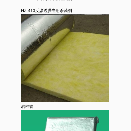
HZ-410反渗透膜专用杀菌剂
岩棉管