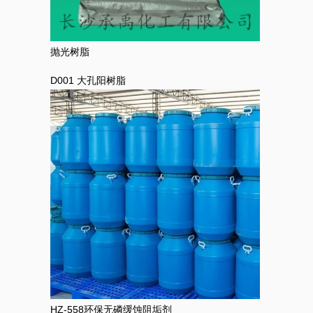
抛光树脂
D001 大孔阳树脂
HZ-558环保无磷缓蚀阻垢剂