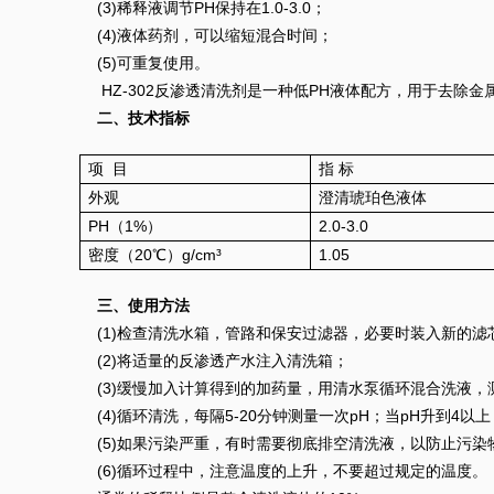
(3)稀释液调节PH保持在1.0-3.0；
(4)液体药剂，可以缩短混合时间；
(5)可重复使用。
HZ-302反渗透清洗剂是一种低PH液体配方，用于去除
二、技术指标
项 目
指 标
外观
澄清琥珀色液体
PH（1%）
2.0-3.0
密度（20℃）g/cm³
1.05
三、使用方法
(1)检查清洗水箱，管路和保安过滤器，必要时装入新的滤
(2)将适量的反渗透产水注入清洗箱；
(3)缓慢加入计算得到的加药量，用清水泵循环混合洗液，测量p
(4)循环清洗，每隔5-20分钟测量一次pH；当pH升到4
(5)如果污染严重，有时需要彻底排空清洗液，以防止污染
(6)循环过程中，注意温度的上升，不要超过规定的温度。