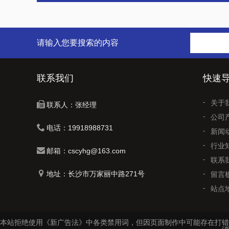
请输入您要搜索的内容
联系我们
快速
关于
联系人：张经理
公司
电话：19918988731
新闻
行业
邮箱：cscyhg@163.com
联系
地址：长沙市万家丽中路271号
留言
站点
本站拒绝使用《新广告法》中各类禁用词，但因页面制作中可能存在打错