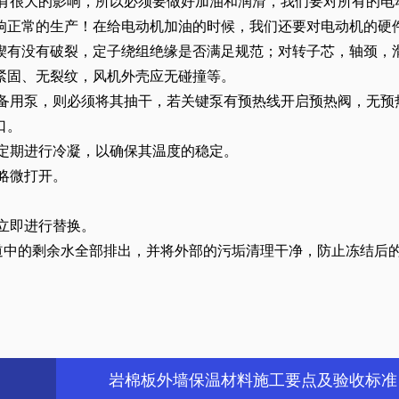
产有很大的影响，所以必须要做好加油和润滑，我们要对所有的电
响正常的生产！在给电动机加油的时候，我们还要对电动机的硬
楔有没有破裂，定子绕组绝缘是否满足规范；对转子芯，轴颈，
紧固、无裂纹，风机外壳应无碰撞等。
为备用泵，则必须将其抽干，若关键泵有预热线开启预热阀，无预
口。
线定期进行冷凝，以确保其温度的稳定。
略微打开。
应立即进行替换。
管道中的剩余水全部排出，并将外部的污垢清理干净，防止冻结后
岩棉板外墙保温材料施工要点及验收标准