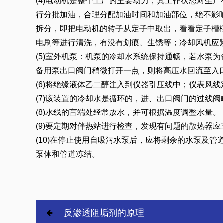
(4)电动机是整个工厂的主要动力，其工作状态对生
行分批加油，合理分配加油时间和加油部位，绝不影
拆分，即把电动机的转子从定子中取出，看看定子槽
电刷等进行清洗，有没有划痕、生锈等；冷却风机应
(5)室外机泵：机泵的冷却水系统保持通畅，若水泵
备用泵出口阀门稍微打开一点，则将高压水回流至入
(6)将绝缘液体乙二醇注入到仪器引压线中；仪表风
(7)该装置的冷却水是循环的，进、出口阀门的过线阀
(8)水线的盲端处经常放水，并可根据温度调整水量。
(9)要定期对伴热站进行检查，发现有问题的散热器
(10)在停止使用自吸污水泵后，应将剩余的水泵及
泵体和管道冻结。
反渗透阻垢剂的原理