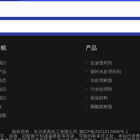
导航
产品
我们
反渗透药剂
产品
循环水处理药剂
动态
水处理树脂
知识
污水处理剂
我们
保温材料
板
聚酰胺树脂
地图
版权所有：长沙承禹化工有限公司
湘ICP备2021012408号-1
字、误放、旧版面个别遗漏更新等失误，可能仍有未尽之处。本站已排查