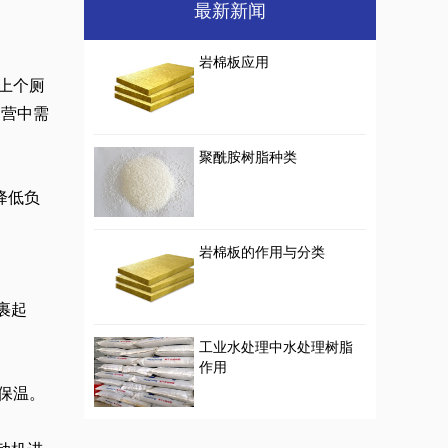
最新新闻
岩棉板应用
上个厕
运营中需
聚酰胺树脂种类
降低负
岩棉板的作用与分类
裹起
工业水处理中水处理树脂
作用
保温。